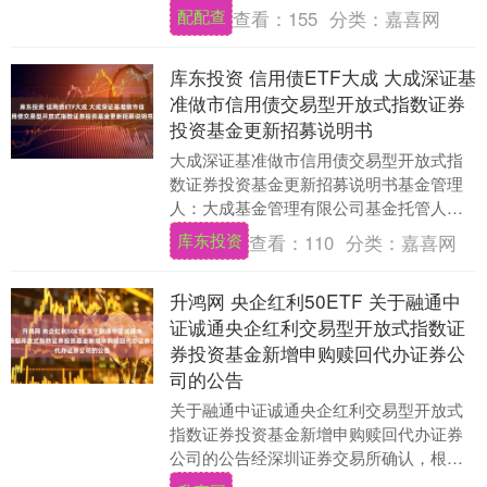
5.46%，百胜中国涨4.16%，蔚来....
配配查
查看：
155
分类：
嘉喜网
库东投资 信用债ETF大成 大成深证基
准做市信用债交易型开放式指数证券
投资基金更新招募说明书
大成深证基准做市信用债交易型开放式指
数证券投资基金更新招募说明书基金管理
人：大成基金管理有限公司基金托管人：
兴业银行股份有限公司二〇二五年七月重
库东投资
查看：
110
分类：
嘉喜网
要提示大成深证基....
升鸿网 央企红利50ETF 关于融通中
证诚通央企红利交易型开放式指数证
券投资基金新增申购赎回代办证券公
司的公告
关于融通中证诚通央企红利交易型开放式
指数证券投资基金新增申购赎回代办证券
公司的公告经深圳证券交易所确认，根据
融通基金管理有限公司（以下简称“本公