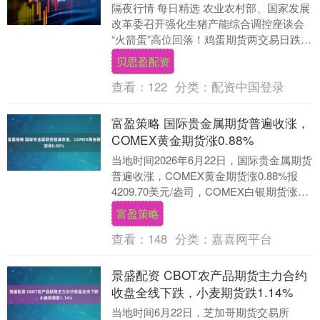
隔夜行情 每日精选 农业农村部、国家发展
改革委召开强化生猪产能综合调控座谈会
“火箭蛋”高位回落！鸡蛋期货两交易日跌超
8% 对投资者有何影响？多家银行收紧黄金
贝思盈配资
白....
查看：
122
分类：
配资中国登录
富盈策略 国际贵金属期货普遍收涨，
COMEX黄金期货涨0.88%
当地时间2026年6月22日，国际贵金属期货
普遍收涨，COMEX黄金期货涨0.88%报
4209.70美元/盎司，COMEX白银期货涨
0.42%报65.19美元/....
富盈策略
查看：
148
分类：
嘉喜网平台
景盛配资 CBOT农产品期货主力合约
收盘全线下跌，小麦期货跌1.14%
当地时间6月22日，芝加哥期货交易所