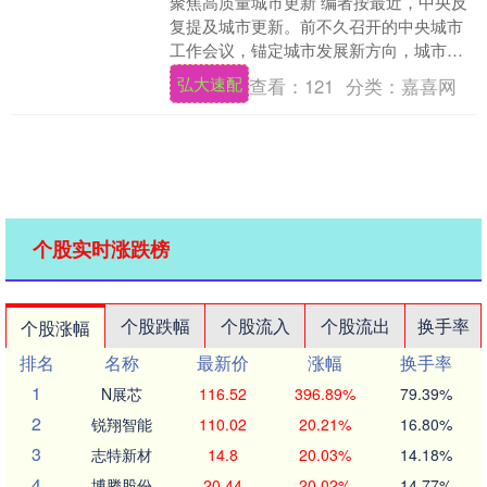
聚焦高质量城市更新 编者按最近，中央反
复提及城市更新。前不久召开的中央城市
工作会议，锚定城市发展新方向，城市更
新被写入总体要求，加快构建房地产发展
弘大速配
查看：
121
分类：
嘉喜网
新模式、稳步推....
个股实时涨跌榜
个股跌幅
个股流入
个股流出
换手率
个股涨幅
排名
名称
最新价
涨幅
换手率
1
N展芯
116.52
396.89%
79.39%
2
锐翔智能
110.02
20.21%
16.80%
3
志特新材
14.8
20.03%
14.18%
4
博腾股份
20.44
20.02%
14.77%