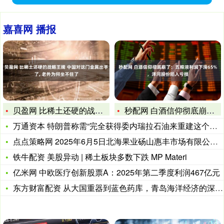
嘉喜网 播报
贝盈网 比稀土还硬的战略王牌 中国对这门金属出手了, 老外为
秒配网 白酒信仰彻底崩了：五粮液利润下滑65%，洋河股份陷入
万通资本 特朗普称需“完全获得委内瑞拉石油来重建这个国家”
点点策略网 2025年6月5日北海果业砀山惠丰市场有限公司价
铁牛配资 美股异动 | 稀土板块多数下跌 MP Materi
亿米网 中欧医疗创新股票A：2025年第二季度利润467亿元
东方财富配资 从大国重器到蓝色药库，青岛海洋经济的深蓝突围