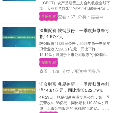
（CBOT）农产品期货主力合约收盘全线下
跌，大豆期货跌0.11%报1141.50美分/蒲式
耳，玉米期货跌1.13%报439.....
景盛配资
查看：
67
分类：
嘉喜网
深圳配资 鞍钢股份：一季度归母净亏
损14.57亿元
鞍钢股份4月29日公告，2026年第一季度实
现营业收入220.21亿元，同比下降
12.19%；归属于上市公司股东的净利润亏
损14.57亿元，上年同期净亏损5.5....
深圳配资
查看：
128
分类：
配资中国登录
汇金财富 兆易创新：一季度归母净利
润14.61亿元，同比增长522.79%
4月29日，兆易创新在港交所公告，第一季
度营收41.88亿元，同比增长119.38%；归
属于上市公司股东的净利润14.61亿元，同