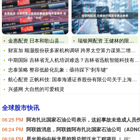
金惠配资 日本和歌山县发生集体食物中毒事件 近百人“中招”
瑞银网配资 王健林的限高令来去匆匆
财富加 顺灏股份获多家机构调研 跨界太空算力谋第二增长曲线
中期国际 吉林省无人机培训难选？吉林省迅航智能科技有限公司来
忠泰策略 整容低龄化乱象：亟待踩下“刹车键”
航心配资 正帆科技: 国泰海通证券股份有限公司关于上海正帆科
兴盛网 大自然的可爱精灵
全球股市快讯
06:25 PM
06:24 PM
06:08 PM
星光股份中标龙星控股总部泛光工程项目
据“星光股份”公众号消息，近日，星光股份成功中标龙星控股总部泛光工程项目。