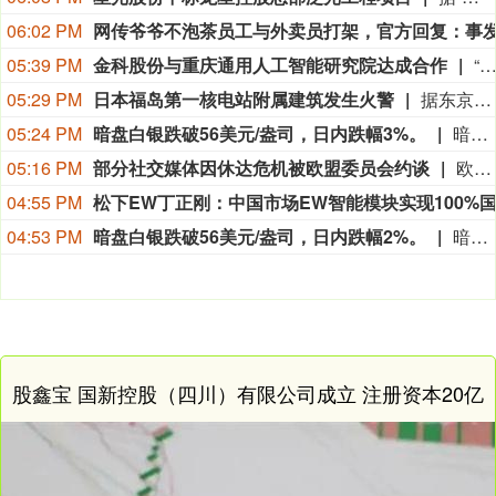
06:02 PM
05:39 PM
金科股份与重庆通用人工智能研究院达成合作
“金科股份”公众号消息，2026年8月，金科地产集团股份有限公司（简称“金科股份”）与重庆通用人工智能研究院在重庆正式签署全方位合作协议。双方将依托通用人工智能前沿技术，落地不动产全场景智慧解决方案，合力打造重庆“人工智能+不动产
05:29 PM
日本福岛第一核电站附属建筑发生火警
据东京电力公司消息，当地时间8日15时35分左右，日本福岛第一核电站5号、6号机组服务建筑3、4层的火灾报警器发生启动。东京电力公司于当天16时01分向双叶消防本部报警。随后，消防部门赶赴现场确认，但未发现明火或冒烟。事件对核电站厂区设备没有造成影响，监测点以及厂区边界的尘埃监测仪等所测得的放射线量也未发现异常。（央视新闻）
05:24 PM
暗盘白银跌破56美元/盎司，日内跌幅3%。
暗盘白银跌破56美元/盎司，日内跌幅3%。
05:16 PM
部分社交媒体因休达危机被欧盟委员会约谈
欧盟委员会负责技术主权等事务的执行副主席汉娜·维尔库宁7日在社交媒体上表示，欧盟委员会当天就西班牙飞地休达局势约谈短视频平台TikTok和美国元公司（Meta），要求平台在危机期间加强内容监测并采取果断措施。 维尔库宁在社交媒体平台X上说，在危机情况下，社交媒体平台必须果断采取行动，维护数字空间完整性。她表示，平台应加强对相关内容的监测，并强化与事实核查机构的合作。 休达位于非洲西北部、直布罗陀海峡附近的地中海沿岸，与摩洛哥接壤。日前，大批非法移民从摩洛哥方向进入休达，引发近年来西班牙最严重的边境移民危机。 据德新社等媒体报道，一些进入休达的非法移民表示，他们此前从社交媒体获悉所谓“边境开放”“休达将提供住宿”以及“进入休达后可继续前往西班牙本土”等信息。 休达危机也引发了欧盟内部围绕外部边境管控和移民政策的新一轮争议。维尔库宁表示，欧盟委员会将于10日继续跟进相关情况。(新华社)
04:55 PM
04:53 PM
暗盘白银跌破56美元/盎司，日内跌幅2%。
暗盘白银跌破56美元/盎司，日内跌幅2%。
股鑫宝 国新控股（四川）有限公司成立 注册资本20亿