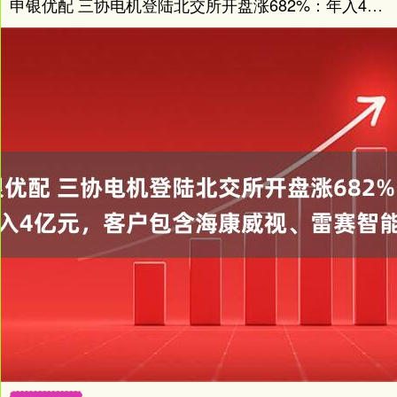
申银优配 三协电机登陆北交所开盘涨682%：年入4亿元，客户包含海康威视、雷赛智能