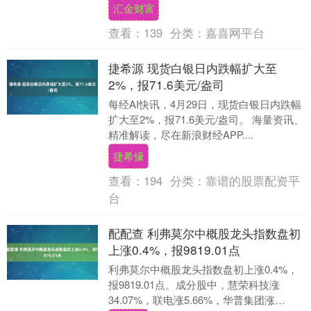
比增长522.79%；基本每股....
汇金财富
查看：
139
分类：
嘉喜网平台
捷希源 现货白银日内跌幅扩大至
2%，报71.6美元/盎司
每经AI快讯，4月29日，现货白银日内跌幅
扩大至2%，报71.6美元/盎司。 海量资讯、
精准解读，尽在新浪财经APP....
捷希缘
查看：
194
分类：
靠谱的股票配资平
台
配配查 利弗莫尔中概股龙头指数盘初
上涨0.4%，报9819.01点
利弗莫尔中概股龙头指数盘初上涨0.4%，
报9819.01点。成分股中，慧荣科技涨
34.07%，联电涨5.66%，华普集团涨